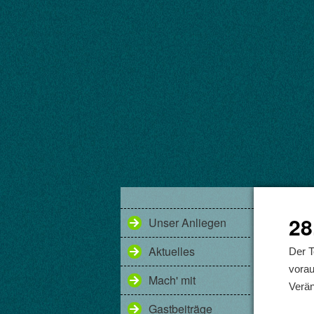
28
Unser Anliegen
Aktuelles
Der T
vorau
Mach' mit
Verä
Gastbeiträge