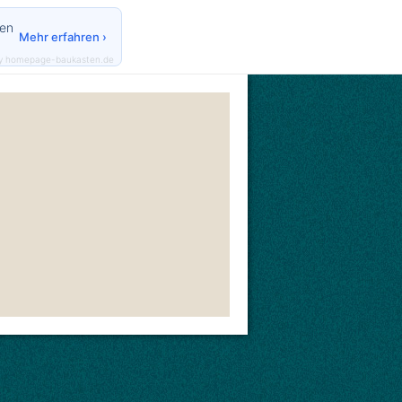
den
Mehr erfahren ›
y homepage-baukasten.de