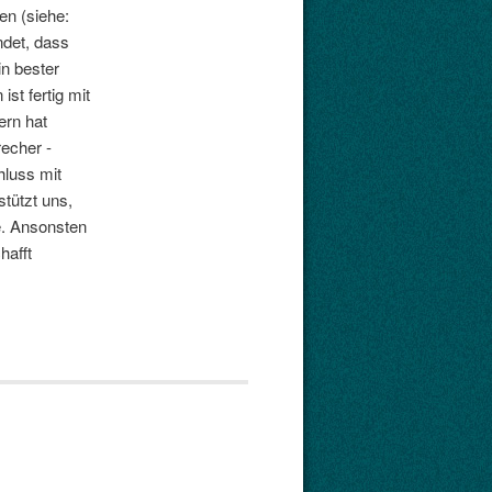
en (siehe:
ndet, dass
in bester
st fertig mit
ern hat
recher -
hluss mit
stützt uns,
te. Ansonsten
hafft