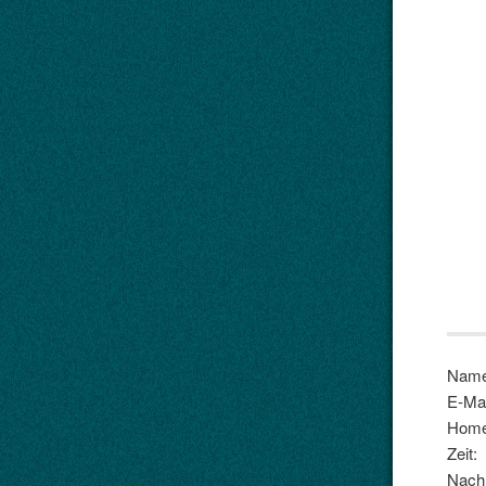
Name
E-Mai
Home
Zeit:
Nachr