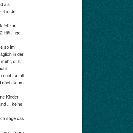
d als
 4 in der
afel zur
-Häftlinge---
es so im
äglich in der
 mehr, d. h.
icht
e noch so oft
rd doch kaum
ine Kinder
d ... keine
ich sage das
iere: - “eure