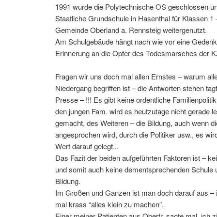
1991 wurde die Polytechnische OS geschlossen un
Staatliche Grundschule in Hasenthal für Klassen 1 –
Gemeinde Oberland a. Rennsteig weitergenutzt.
Am Schulgebäude hängt nach wie vor eine Gedenkt
Erinnerung an die Opfer des Todesmarsches der KZ
Fragen wir uns doch mal allen Ernstes – warum all
Niedergang begriffen ist – die Antworten stehen tagt
Presse – !!! Es gibt keine ordentliche Familienpolitik
den jungen Fam. wird es heutzutage nicht gerade le
gemacht, des Weiteren – die Bildung, auch wenn di
angesprochen wird, durch die Politiker usw., es wi
Wert darauf gelegt...
Das Fazit der beiden aufgeführten Faktoren ist – ke
und somit auch keine dementsprechenden Schule un
Bildung.
Im Großen und Ganzen ist man doch darauf aus – 
mal krass “alles klein zu machen”.
Einer meiner Patienten aus Oberfr. sagte mal, ich zit