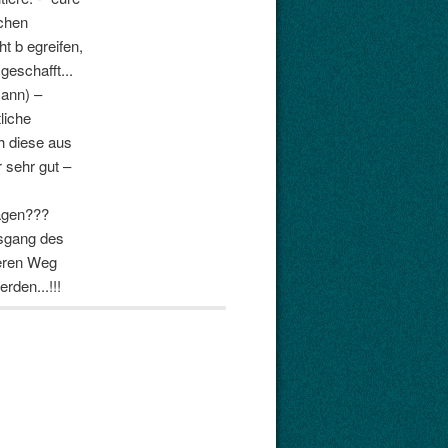
schen
ht b egreifen,
geschafft...
Mann) –
liche
h diese aus
 sehr gut –
agen???
usgang des
deren Weg
rden...!!!