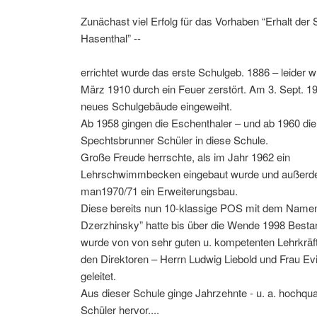
Zunächast viel Erfolg für das Vorhaben “Erhalt der 
Hasenthal” --
errichtet wurde das erste Schulgeb. 1886 – leider 
März 1910 durch ein Feuer zerstört. Am 3. Sept. 1
neues Schulgebäude eingeweiht.
Ab 1958 gingen die Eschenthaler – und ab 1960 die
Spechtsbrunner Schüler in diese Schule.
Große Freude herrschte, als im Jahr 1962 ein
Lehrschwimmbecken eingebaut wurde und außerde
man1970/71 ein Erweiterungsbau.
Diese bereits nun 10-klassige POS mit dem Namen
Dzerzhinsky” hatte bis über die Wende 1998 Besta
wurde von von sehr guten u. kompetenten Lehrkräft
den Direktoren – Herrn Ludwig Liebold und Frau Ev
geleitet.
Aus dieser Schule ginge Jahrzehnte - u. a. hochqual
Schüler hervor....