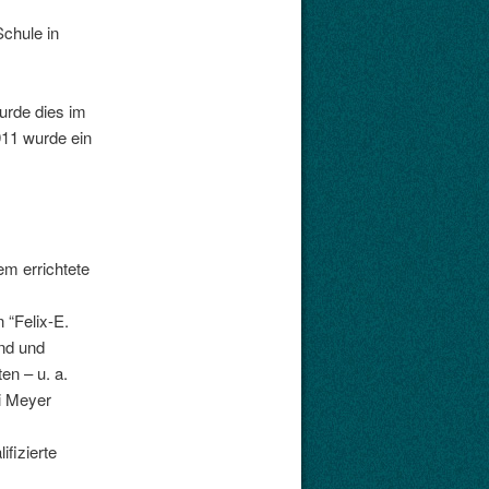
Schule in
wurde dies im
911 wurde ein
m errichtete
 “Felix-E.
nd und
en – u. a.
i Meyer
ifizierte