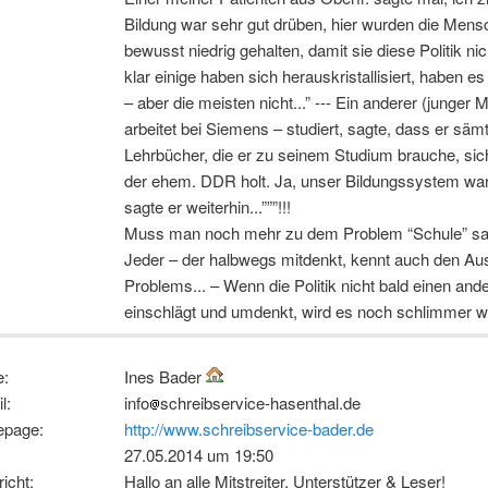
Bildung war sehr gut drüben, hier wurden die Men
bewusst niedrig gehalten, damit sie diese Politik nic
klar einige haben sich herauskristallisiert, haben es 
– aber die meisten nicht...” --- Ein anderer (junger 
arbeitet bei Siemens – studiert, sagte, dass er sämt
Lehrbücher, die er zu seinem Studium brauche, sic
der ehem. DDR holt. Ja, unser Bildungssystem war
sagte er weiterhin...”””!!!
Muss man noch mehr zu dem Problem “Schule” s
Jeder – der halbwegs mitdenkt, kennt auch den A
Problems... – Wenn die Politik nicht bald einen an
einschlägt und umdenkt, wird es noch schlimmer we
:
Ines Bader
l:
info
schreibservice-hasenthal.de
page:
http://www.schreibservice-bader.de
27.05.2014 um 19:50
icht:
Hallo an alle Mitstreiter, Unterstützer & Leser!