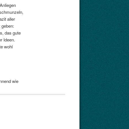
Anliegen
 schmunzeln,
zit aller
t geben:
s, das gute
r Ideen.
te wohl
annend wie