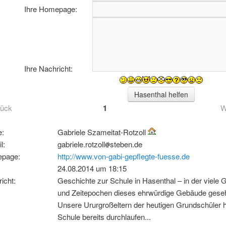
Ihre Homepage:
Ihre Nachricht:
rück
1
W
:
Gabriele Szameitat-Rotzoll
l:
gabriele.rotzoll
steben.de
page:
http://www.von-gabi-gepflegte-fuesse.de
24.08.2014 um 18:15
icht:
Geschichte zur Schule in Hasenthal – in der viele 
und Zeitepochen dieses ehrwürdige Gebäude gese
Unsere Ururgroßeltern der heutigen Grundschüler 
Schule bereits durchlaufen...