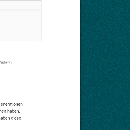
eiter->
Generationen
hen haben.
haben diese