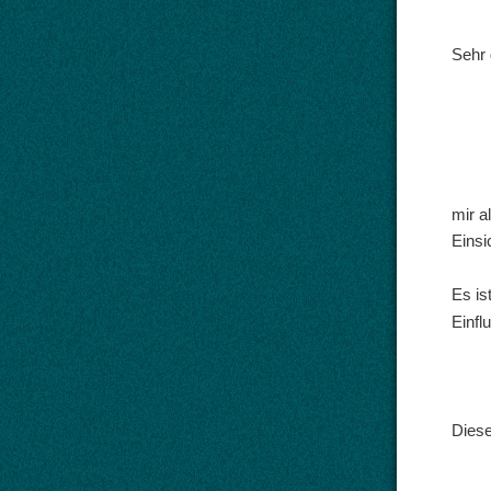
Sehr
mir 
Eins
Es is
Einfl
Diese