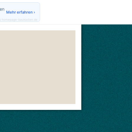
den
Mehr erfahren ›
y homepage-baukasten.de