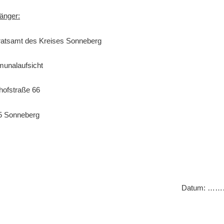
änger:
ratsamt des Kreises Sonneberg
unalaufsicht
hofstraße 66
5 Sonneberg
Datum: