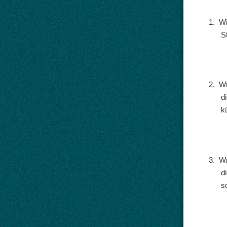
1.
Wi
S
2.
Wi
d
k
3.
Wa
d
s