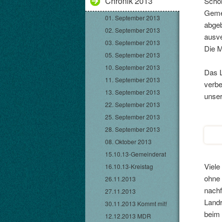
Chronik 2013
Schon
Geme
01. September 2013
abgeb
02. September 2013
ausve
03. September 2013
Die M
05. September 2013
10. September 2013
Das L
11. September 2013
verbe
13. September 2013
unser
22. September 2013
25. September 2013
28. September 2013
08. Oktober 2013
15.10.13-Gemeinderat
Viele
16.10.13-Kreistag
ohne 
26.11.2013
nachf
27.11.2013
Landr
30.11.2013 Kommt mit!
beim
12.12.2013 MDR