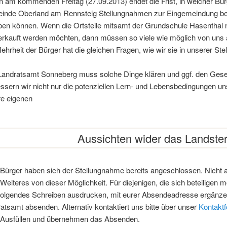
 am kommenden Freitag (27.09.2013) endet die Frist, in welcher Bürg
inde Oberland am Rennsteig Stellungnahmen zur Eingemeindung b
en können. Wenn die Ortsteile mitsamt der Grundschule Hasenthal n
rkauft werden möchten, dann müssen so viele wie möglich von uns al
ehrheit der Bürger hat die gleichen Fragen, wie wir sie in unserer St
andratsamt Sonneberg muss solche Dinge klären und ggf. den Gese
ssern wir nicht nur die potenziellen Lern- und Lebensbedingungen un
e eigenen
Aussichten wider das Landste
 Bürger haben sich der Stellungnahme bereits angeschlossen. Nicht a
Weiteres von dieser Möglichkeit. Für diejenigen, die sich beteiligen 
olgendes Schreiben ausdrucken, mit eurer Absendeadresse ergänze
atsamt absenden. Alternativ kontaktiert uns bitte über unser
Kontaktf
 Ausfüllen und übernehmen das Absenden.