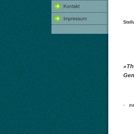
Kontakt
Impressum
Stel
»Th
Gem
-
zu