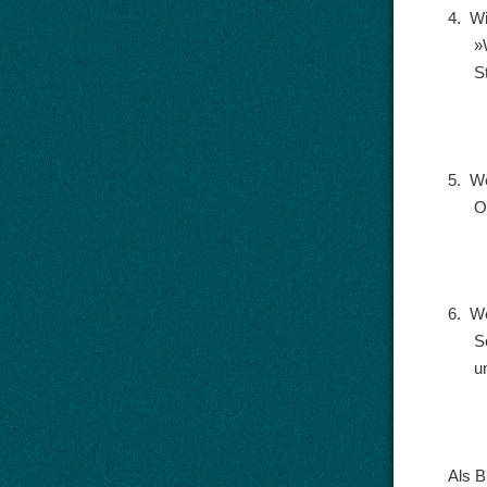
4.
Wi
»
S
5.
We
O
6.
We
S
u
Als B