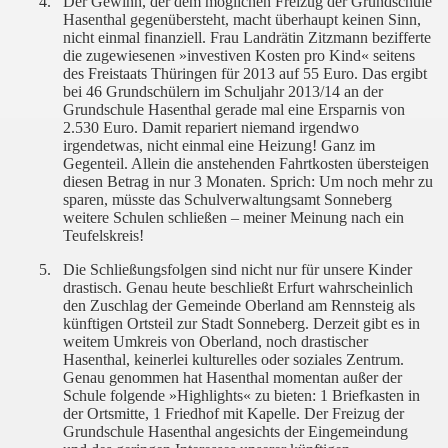
4.
Der Gewinn, der dem möglichen Freizug der Grundschule
Hasenthal gegenübersteht, macht überhaupt keinen Sinn,
nicht einmal finanziell. Frau Landrätin Zitzmann bezifferte
die zugewiesenen »investiven Kosten pro Kind« seitens
des Freistaats Thüringen für 2013 auf 55 Euro. Das ergibt
bei 46 Grundschülern im Schuljahr 2013/14 an der
Grundschule Hasenthal gerade mal eine Ersparnis von
2.530 Euro. Damit repariert niemand irgendwo
irgendetwas, nicht einmal eine Heizung! Ganz im
Gegenteil. Allein die anstehenden Fahrtkosten übersteigen
diesen Betrag in nur 3 Monaten. Sprich: Um noch mehr zu
sparen, müsste das Schulverwaltungsamt Sonneberg
weitere Schulen schließen – meiner Meinung nach ein
Teufelskreis!
5.
Die Schließungsfolgen sind nicht nur für unsere Kinder
drastisch. Genau heute beschließt Erfurt wahrscheinlich
den Zuschlag der Gemeinde Oberland am Rennsteig als
künftigen Ortsteil zur Stadt Sonneberg. Derzeit gibt es in
weitem Umkreis von Oberland, noch drastischer
Hasenthal, keinerlei kulturelles oder soziales Zentrum.
Genau genommen hat Hasenthal momentan außer der
Schule folgende »Highlights« zu bieten: 1 Briefkasten in
der Ortsmitte, 1 Friedhof mit Kapelle. Der Freizug der
Grundschule Hasenthal angesichts der Eingemeindung