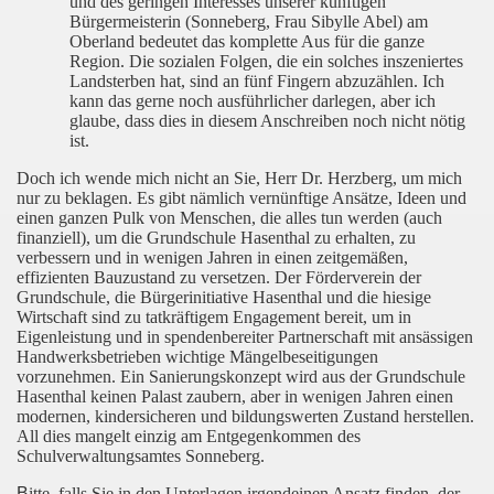
und des geringen Interesses unserer künftigen
Bürgermeisterin (Sonneberg, Frau Sibylle Abel) am
Oberland bedeutet das komplette Aus für die ganze
Region. Die sozialen Folgen, die ein solches inszeniertes
Landsterben hat, sind an fünf Fingern abzuzählen. Ich
kann das gerne noch ausführlicher darlegen, aber ich
glaube, dass dies in diesem Anschreiben noch nicht nötig
ist.
Doch ich wende mich nicht an Sie, Herr Dr. Herzberg, um mich
nur zu beklagen. Es gibt nämlich vernünftige Ansätze, Ideen und
einen ganzen Pulk von Menschen, die alles tun werden (auch
finanziell), um die Grundschule Hasenthal zu erhalten, zu
verbessern und in wenigen Jahren in einen zeitgemäßen,
effizienten Bauzustand zu versetzen. Der Förderverein der
Grundschule, die Bürgerinitiative Hasenthal und die hiesige
Wirtschaft sind zu tatkräftigem Engagement bereit, um in
Eigenleistung und in spendenbereiter Partnerschaft mit ansässigen
Handwerksbetrieben wichtige Mängelbeseitigungen
vorzunehmen. Ein Sanierungskonzept wird aus der Grundschule
Hasenthal keinen Palast zaubern, aber in wenigen Jahren einen
modernen, kindersicheren und bildungswerten Zustand herstellen.
All dies mangelt einzig am Entgegenkommen des
Schulverwaltungsamtes Sonneberg.
B
itte, falls Sie in den Unterlagen irgendeinen Ansatz finden, der