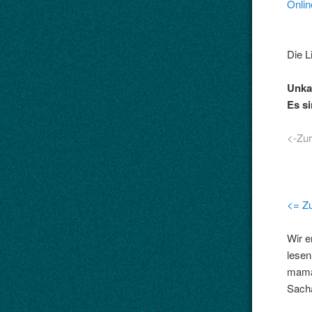
Onlin
Die L
Unkat
Es si
<-Zu
<= Zu
Wir e
lesen
maman
Sacha