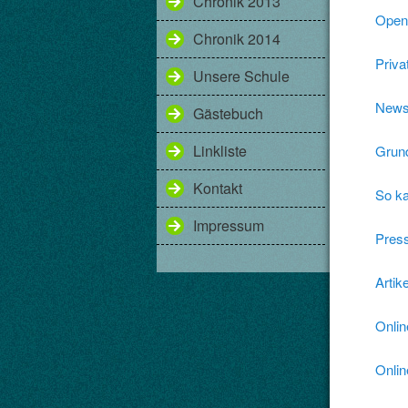
Chronik 2013
OpenP
Chronik 2014
Priva
Unsere Schule
News
Gästebuch
Linkliste
Grund
Kontakt
So ka
Impressum
Press
Artik
Onlin
Onlin