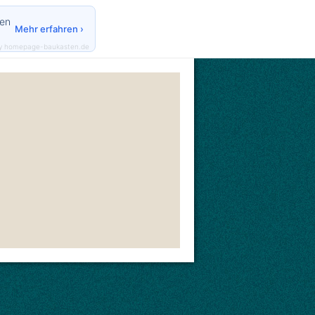
den
Mehr erfahren ›
y homepage-baukasten.de